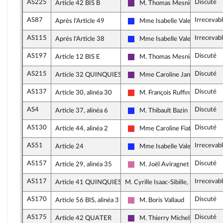
AS225
Discuté
Article 42 BIS B
M. Thomas Mesnier
La République en Marche
AS87
Irrecevab
Après l'Article 49
Mme Isabelle Valentin
Les Républicains
AS115
Irrecevab
Après l'Article 38
Mme Isabelle Valentin
Les Républicains
AS197
Discuté
Article 12 BIS E
M. Thomas Mesnier
La République en Marche
AS215
Discuté
Article 32 QUINQUIES, alinéa 9
Mme Caroline Janvier
La République en Marche
AS137
Discuté
Article 30, alinéa 30
M. François Ruffin
La France insoumise
AS4
Discuté
Article 37, alinéa 6
M. Thibault Bazin
Les Républicains
AS130
Discuté
Article 44, alinéa 2
Mme Caroline Fiat
La France insoumise
AS51
Irrecevab
Article 24
Mme Isabelle Valentin
Les Républicains
AS157
Discuté
Article 29, alinéa 35
M. Joël Aviragnet
Socialistes et apparentés
AS117
Irrecevab
Article 41 QUINQUIES, alinéa 1
M. Cyrille Isaac-Sibille, rapporteur
AS170
Discuté
Article 56 BIS, alinéa 3
M. Boris Vallaud
Socialistes et apparentés
AS175
Discuté
Article 42 QUATER
M. Thierry Michels
La République en Marche