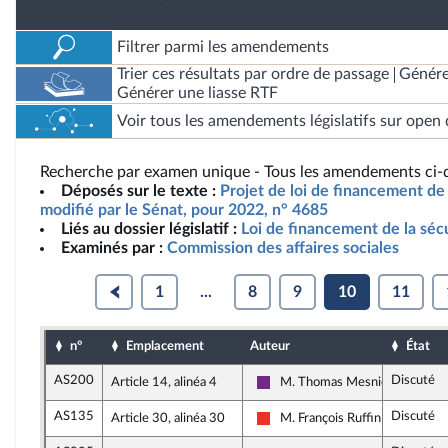
Filtrer parmi les amendements
Trier ces résultats par ordre de passage
Génére
Générer une liasse RTF
Voir tous les amendements législatifs sur open 
Recherche par examen unique - Tous les amendements ci-d
Déposés sur le texte :
Projet de loi de financement de 
modifié par le Sénat, pour 2022, n° 4685
Liés au dossier législatif :
Loi de financement de la séc
Examinés par :
Commission des affaires sociales
1
...
8
9
10
11
n°
Emplacement
Auteur
État
AS200
Discuté
Article 14, alinéa 4
M. Thomas Mesnier
La République en Marche
AS135
Discuté
Article 30, alinéa 30
M. François Ruffin
La France insoumise