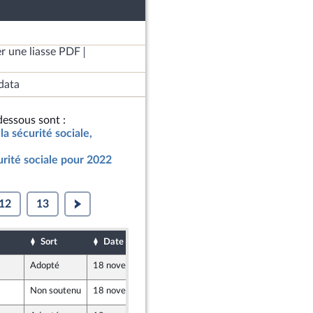
r une liasse PDF
data
essous sont :
la sécurité sociale,
urité sociale pour 2022
12
13
Sort
Date d'examen
Date de dépôt
Adopté
18 novembre 2021
17 novembre 2021
Non soutenu
18 novembre 2021
17 novembre 2021