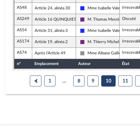
AS48
Irrecevab
Article 24, alinéa 30
Mme Isabelle Valentin
Les Républicains
AS249
Discuté
Article 16 QUINQUIES
M. Thomas Mesnier
La République en Marche
AS54
Irrecevab
Article 31, alinéa 3
Mme Isabelle Valentin
Les Républicains
AS174
Irrecevab
Article 19, alinéa 2
M. Thierry Michels
La République en Marche
AS74
Irrecevab
Après l'Article 49
Mme Albane Gaillot
Non inscrit
n°
Emplacement
Auteur
État
1
...
8
9
10
11