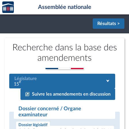
Accèder
Aller au contenu
Aller en bas de la page
Assemblée nationale
à la
page
d'accueil
Résultats >
Recherche dans la base des
amendements
Législature
e
15
Suivre les amendements en discussion
Dossier concerné / Organe
examinateur
Dossier législatif