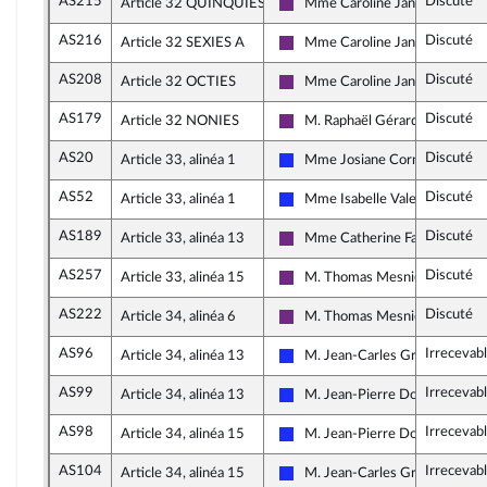
AS215
Discuté
Article 32 QUINQUIES, alinéa 9
Mme Caroline Janvier
La République en Marche
AS216
Discuté
Article 32 SEXIES A
Mme Caroline Janvier
La République en Marche
AS208
Discuté
Article 32 OCTIES
Mme Caroline Janvier
La République en Marche
AS179
Discuté
Article 32 NONIES
M. Raphaël Gérard
La République en Marche
AS20
Discuté
Article 33, alinéa 1
Mme Josiane Corneloup
Les Républicains
AS52
Discuté
Article 33, alinéa 1
Mme Isabelle Valentin
Les Républicains
AS189
Discuté
Article 33, alinéa 13
Mme Catherine Fabre
La République en Marche
AS257
Discuté
Article 33, alinéa 15
M. Thomas Mesnier
La République en Marche
AS222
Discuté
Article 34, alinéa 6
M. Thomas Mesnier
La République en Marche
AS96
Irrecevab
Article 34, alinéa 13
M. Jean-Carles Grelier
Les Républicains
AS99
Irrecevab
Article 34, alinéa 13
M. Jean-Pierre Door
Les Républicains
AS98
Irrecevab
Article 34, alinéa 15
M. Jean-Pierre Door
Les Républicains
AS104
Irrecevab
Article 34, alinéa 15
M. Jean-Carles Grelier
Les Républicains