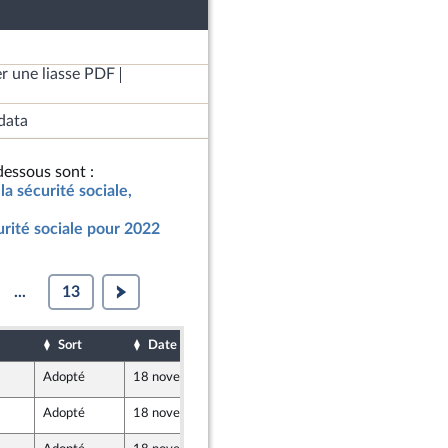
r une liasse PDF
data
essous sont :
la sécurité sociale,
urité sociale pour 2022
...
13
Sort
Date d'examen
Date de dépôt
Adopté
18 novembre 2021
17 novembre 2021
Adopté
18 novembre 2021
17 novembre 2021