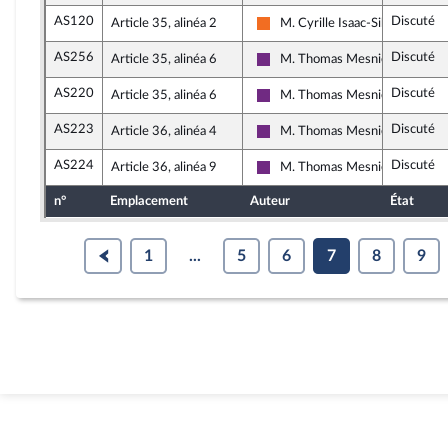
AS120
Discuté
Article 35, alinéa 2
M. Cyrille Isaac-Sibille
Mouvement Démocrate (MoDem
AS256
Discuté
Article 35, alinéa 6
M. Thomas Mesnier
La République en Marche
AS220
Discuté
Article 35, alinéa 6
M. Thomas Mesnier
La République en Marche
AS223
Discuté
Article 36, alinéa 4
M. Thomas Mesnier
La République en Marche
AS224
Discuté
Article 36, alinéa 9
M. Thomas Mesnier
La République en Marche
n°
Emplacement
Auteur
État
1
...
5
6
7
8
9