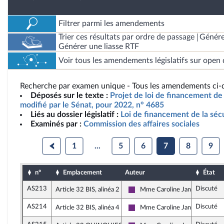
Filtrer parmi les amendements
Trier ces résultats par ordre de passage
Génére
Générer une liasse RTF
Voir tous les amendements législatifs sur open 
Recherche par examen unique - Tous les amendements ci-d
Déposés sur le texte :
Projet de loi de financement de 
modifié par le Sénat, pour 2022, n° 4685
Liés au dossier législatif :
Loi de financement de la séc
Examinés par :
Commission des affaires sociales
1
...
5
6
7
8
9
n°
Emplacement
Auteur
État
AS213
Discuté
Article 32 BIS, alinéa 2
Mme Caroline Janvier
La République en Marche
AS214
Discuté
Article 32 BIS, alinéa 4
Mme Caroline Janvier
La République en Marche