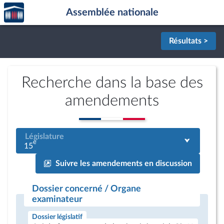
Accèder
Aller au contenu
Aller en bas de la page
Assemblée nationale
à la
page
d'accueil
Résultats >
Recherche dans la base des
amendements
Législature
e
15
Suivre les amendements en discussion
Dossier concerné / Organe
examinateur
Dossier législatif