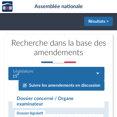
Accèder
Aller au contenu
Aller en bas de la page
Assemblée nationale
à la
page
d'accueil
Résultats >
Recherche dans la base des
amendements
Législature
e
15
Suivre les amendements en discussion
Dossier concerné / Organe
examinateur
Dossier législatif