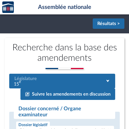
Accèder
Aller au contenu
Aller en bas de la page
Assemblée nationale
à la
page
d'accueil
Résultats >
Recherche dans la base des
amendements
Législature
e
15
Suivre les amendements en discussion
Dossier concerné / Organe
examinateur
Dossier législatif