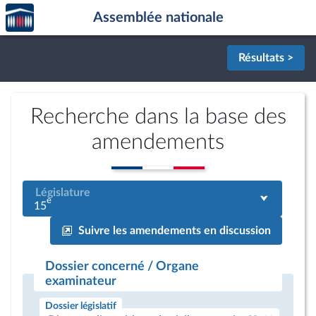
Accèder
Aller au contenu
Aller en bas de la page
Assemblée nationale
à la
page
d'accueil
Résultats >
Recherche dans la base des
amendements
Législature
e
15
Suivre les amendements en discussion
Dossier concerné / Organe
examinateur
Dossier législatif