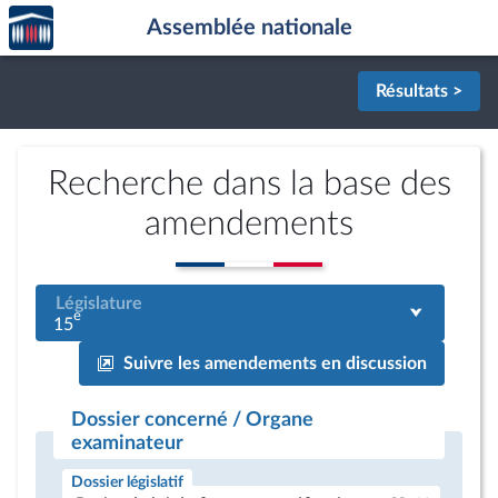
Accèder
Aller au contenu
Aller en bas de la page
Assemblée nationale
à la
page
d'accueil
Résultats >
Recherche dans la base des
amendements
Législature
e
15
Suivre les amendements en discussion
Dossier concerné / Organe
examinateur
Dossier législatif