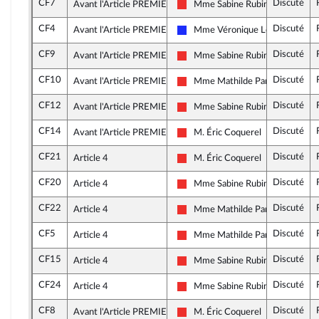
CF7
Discuté
Avant l'Article PREMIER
Mme Sabine Rubin
La France insoumise
CF4
Discuté
Avant l'Article PREMIER
Mme Véronique Louwagie
Les Républicains
CF9
Discuté
Avant l'Article PREMIER
Mme Sabine Rubin
La France insoumise
CF10
Discuté
Avant l'Article PREMIER
Mme Mathilde Panot
La France insoumise
CF12
Discuté
Avant l'Article PREMIER
Mme Sabine Rubin
La France insoumise
CF14
Discuté
Avant l'Article PREMIER
M. Éric Coquerel
La France insoumise
CF21
Discuté
Article 4
M. Éric Coquerel
La France insoumise
CF20
Discuté
Article 4
Mme Sabine Rubin
La France insoumise
CF22
Discuté
Article 4
Mme Mathilde Panot
La France insoumise
CF5
Discuté
Article 4
Mme Mathilde Panot
La France insoumise
CF15
Discuté
Article 4
Mme Sabine Rubin
La France insoumise
CF24
Discuté
Article 4
Mme Sabine Rubin
La France insoumise
CF8
Discuté
Avant l'Article PREMIER
M. Éric Coquerel
La France insoumise