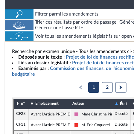
Filtrer parmi les amendements
Trier ces résultats par ordre de passage
Génére
Générer une liasse RTF
Voir tous les amendements législatifs sur open 
Recherche par examen unique - Tous les amendements ci-d
Déposés sur le texte :
Projet de loi de finances rectif
Liés au dossier législatif :
Projet de loi de finances rec
Examinés par :
Commission des finances, de l'économie
budgétaire
1
2
n°
Emplacement
Auteur
État
CF28
Discuté
Avant l'Article PREMIER
Mme Christine Pirès Beaune
Socialistes et apparentés
CF11
Discuté
Avant l'Article PREMIER
M. Éric Coquerel
La France insoumise