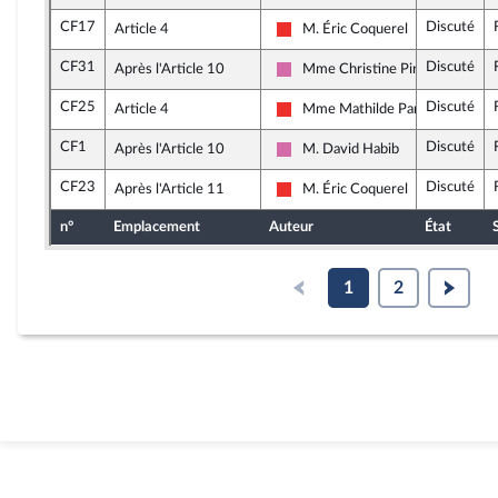
CF17
Discuté
Article 4
M. Éric Coquerel
La France insoumise
CF31
Discuté
Après l'Article 10
Mme Christine Pirès Beaune
Socialistes et apparentés
CF25
Discuté
Article 4
Mme Mathilde Panot
La France insoumise
CF1
Discuté
Après l'Article 10
M. David Habib
Socialistes et apparentés
CF23
Discuté
Après l'Article 11
M. Éric Coquerel
La France insoumise
n°
Emplacement
Auteur
État
1
2