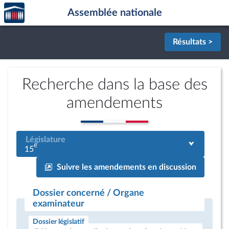
Accèder
Aller au contenu
Aller en bas de la page
Assemblée nationale
à la
page
d'accueil
Résultats >
Recherche dans la base des
amendements
Législature
e
15
Suivre les amendements en discussion
Dossier concerné / Organe
examinateur
Dossier législatif