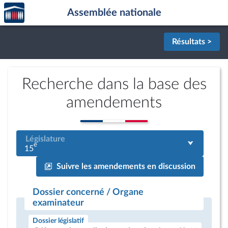
Accèder
Aller au contenu
Aller en bas de la page
Assemblée nationale
à la
page
d'accueil
Résultats >
Recherche dans la base des
amendements
Législature
e
15
Suivre les amendements en discussion
Dossier concerné / Organe
examinateur
Dossier législatif