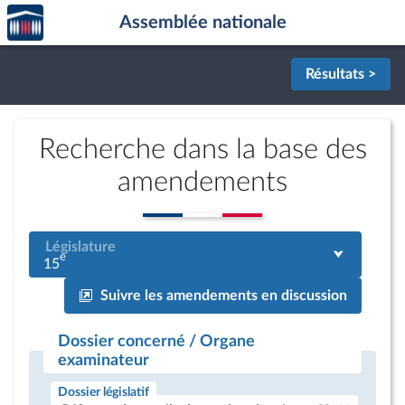
Accèder
Aller au contenu
Aller en bas de la page
Assemblée nationale
à la
page
d'accueil
Résultats >
Recherche dans la base des
amendements
Législature
e
15
Suivre les amendements en discussion
Dossier concerné / Organe
examinateur
Dossier législatif