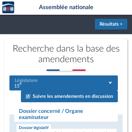
Accèder
Aller au contenu
Aller en bas de la page
Assemblée nationale
à la
page
d'accueil
Résultats >
Recherche dans la base des
amendements
Législature
e
15
Suivre les amendements en discussion
Dossier concerné / Organe
examinateur
Dossier législatif