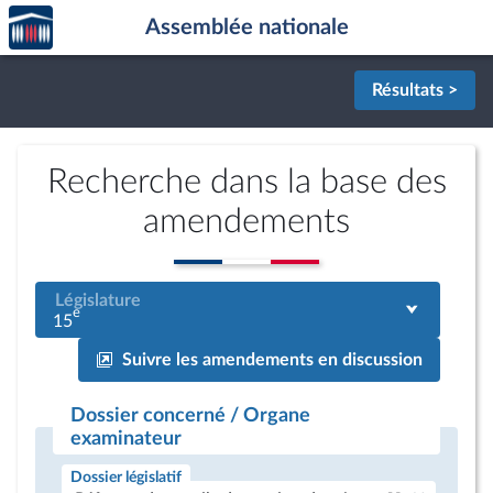
Accèder
Aller au contenu
Aller en bas de la page
Assemblée nationale
à la
page
d'accueil
Résultats >
Recherche dans la base des
amendements
Législature
e
15
Suivre les amendements en discussion
Dossier concerné / Organe
examinateur
Dossier législatif