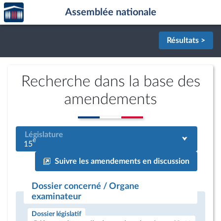
Accèder
Aller au contenu
Aller en bas de la page
Assemblée nationale
à la
page
d'accueil
Résultats >
Recherche dans la base des
amendements
Législature
e
15
Suivre les amendements en discussion
Dossier concerné / Organe
examinateur
Dossier législatif