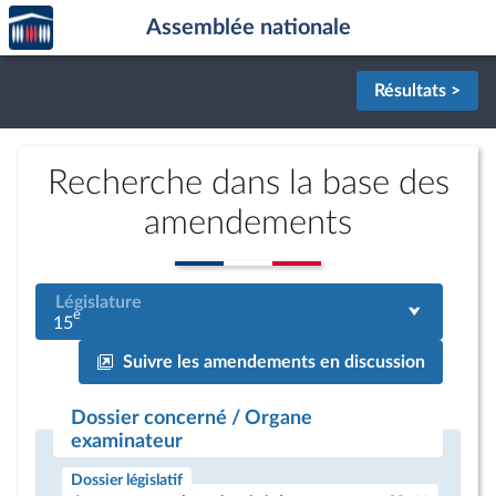
Accèder
Aller au contenu
Aller en bas de la page
Assemblée nationale
à la
page
d'accueil
Résultats >
Recherche dans la base des
amendements
Législature
e
15
Suivre les amendements en discussion
Dossier concerné / Organe
examinateur
Dossier législatif