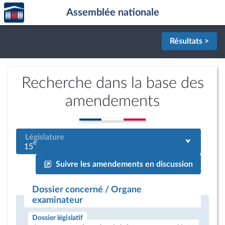
Accèder
Aller au contenu
Aller en bas de la page
Assemblée nationale
à la
page
d'accueil
Résultats >
Recherche dans la base des
amendements
Législature
e
15
Suivre les amendements en discussion
Dossier concerné / Organe
examinateur
Dossier législatif