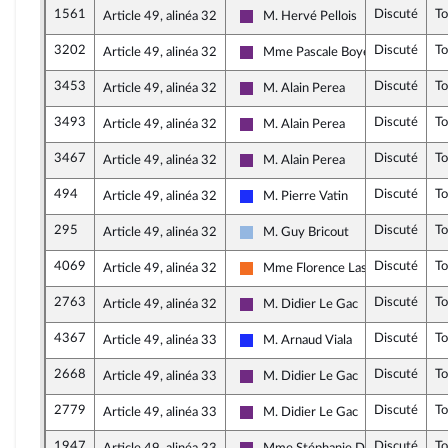
1561
Discuté
T
Article 49, alinéa 32
M. Hervé Pellois
La République en Marche
3202
Discuté
T
Article 49, alinéa 32
Mme Pascale Boyer
La République en Marche
3453
Discuté
T
Article 49, alinéa 32
M. Alain Perea
La République en Marche
3493
Discuté
T
Article 49, alinéa 32
M. Alain Perea
La République en Marche
3467
Discuté
T
Article 49, alinéa 32
M. Alain Perea
La République en Marche
494
Discuté
T
Article 49, alinéa 32
M. Pierre Vatin
Les Républicains
295
Discuté
T
Article 49, alinéa 32
M. Guy Bricout
UDI et Indépendants
4069
Discuté
T
Article 49, alinéa 32
Mme Florence Lasserre
Mouvement Démocrate (MoDem) e
2763
Discuté
T
Article 49, alinéa 32
M. Didier Le Gac
La République en Marche
4367
Discuté
T
Article 49, alinéa 33
M. Arnaud Viala
Les Républicains
2668
Discuté
T
Article 49, alinéa 33
M. Didier Le Gac
La République en Marche
2779
Discuté
T
Article 49, alinéa 33
M. Didier Le Gac
La République en Marche
1947
Discuté
T