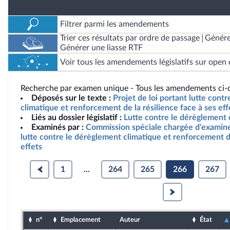
Filtrer parmi les amendements
Trier ces résultats par ordre de passage
Génére
Générer une liasse RTF
Voir tous les amendements législatifs sur open 
Recherche par examen unique - Tous les amendements ci-d
Déposés sur le texte :
Projet de loi portant lutte cont
climatique et renforcement de la résilience face à ses eff
Liés au dossier législatif :
Lutte contre le dérèglement 
Examinés par :
Commission spéciale chargée d'examiner
lutte contre le dérèglement climatique et renforcement de
effets
1
...
264
265
266
267
n°
Emplacement
Auteur
État