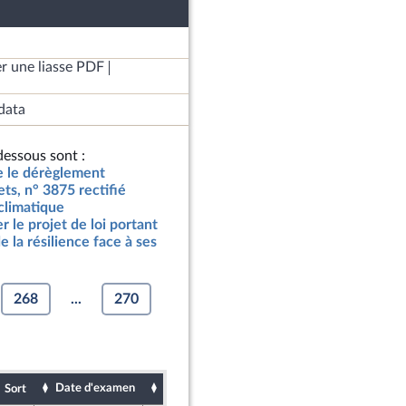
r une liasse PDF
data
essous sont :
re le dérèglement
ets, n° 3875 rectifié
climatique
 le projet de loi portant
 la résilience face à ses
268
...
270
Date d'examen
Date de dépôt
Sort