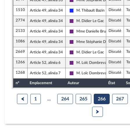
Article 49, alinéa 33
Mme Stéphanie Do
La République en Marche
1510
Discuté
T
Article 49, alinéa 34
M. Thibault Bazin
Les Républicains
2774
Discuté
T
Article 49, alinéa 34
M. Didier Le Gac
La République en Marche
2133
Discuté
T
Article 49, alinéa 34
Mme Danielle Brulebois
La République en Marche
1086
Discuté
T
Article 49, alinéa 34
Mme Stéphanie Do
La République en Marche
2669
Discuté
T
Article 49, alinéa 34
M. Didier Le Gac
La République en Marche
1266
Discuté
T
Article 52, alinéa 6
M. Loïc Dombreval
La République en Marche
1268
Discuté
T
Article 52, alinéa 7
M. Loïc Dombreval
La République en Marche
n°
Emplacement
Auteur
État
So
1
...
264
265
266
267