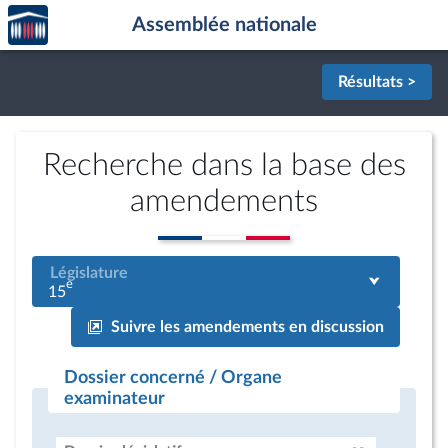
Accèder
Aller au contenu
Aller en bas de la page
Assemblée nationale
à la
page
d'accueil
Résultats >
Recherche dans la base des
amendements
Législature
e
15
Suivre les amendements en discussion
Dossier concerné / Organe
examinateur