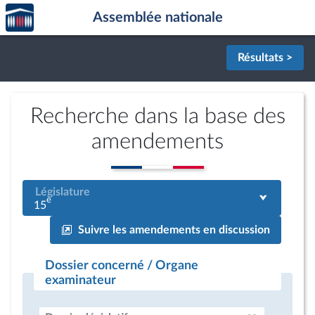
Accèder
Aller au contenu
Aller en bas de la page
Assemblée nationale
à la
page
d'accueil
Résultats >
Recherche dans la base des
amendements
Législature
e
15
Suivre les amendements en discussion
Dossier concerné / Organe
examinateur