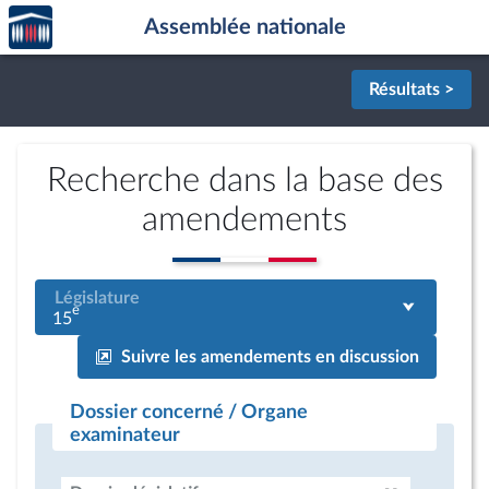
Accèder
Aller au contenu
Aller en bas de la page
Assemblée nationale
à la
page
d'accueil
Résultats >
Recherche dans la base des
amendements
Législature
e
15
Suivre les amendements en discussion
Dossier concerné / Organe
examinateur