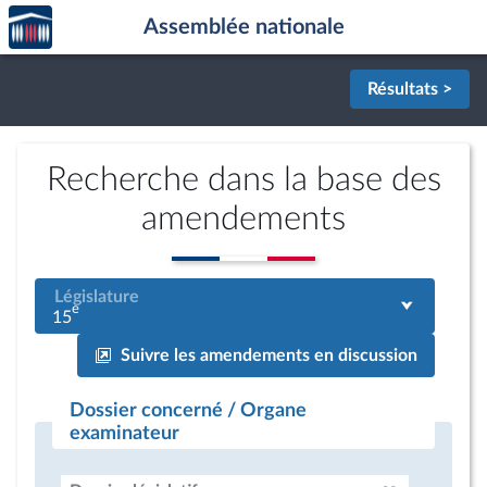
Accèder
Aller au contenu
Aller en bas de la page
Assemblée nationale
à la
page
d'accueil
Résultats >
Recherche dans la base des
amendements
Législature
e
15
Suivre les amendements en discussion
Dossier concerné / Organe
examinateur