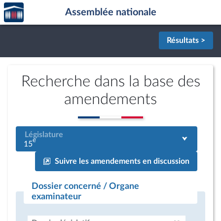
Accèder
Aller au contenu
Aller en bas de la page
Assemblée nationale
à la
page
d'accueil
Résultats >
Recherche dans la base des
amendements
Législature
e
15
Suivre les amendements en discussion
Dossier concerné / Organe
examinateur