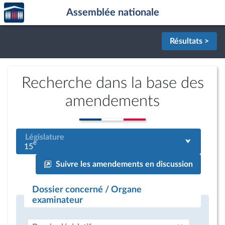
Accèder
Aller au contenu
Aller en bas de la page
Assemblée nationale
à la
page
d'accueil
Résultats >
Recherche dans la base des
amendements
Législature
e
15
Suivre les amendements en discussion
Dossier concerné / Organe
examinateur