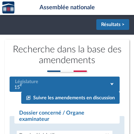
Accèder
Aller au contenu
Aller en bas de la page
Assemblée nationale
à la
page
d'accueil
Résultats >
Recherche dans la base des
amendements
Législature
e
15
Suivre les amendements en discussion
Dossier concerné / Organe
examinateur