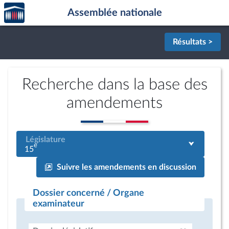
Accèder
Aller au contenu
Aller en bas de la page
Assemblée nationale
à la
page
d'accueil
Résultats >
Recherche dans la base des
amendements
Législature
e
15
Suivre les amendements en discussion
Dossier concerné / Organe
examinateur