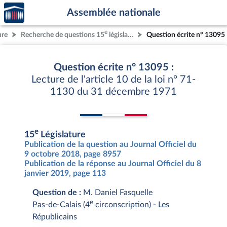
Accèder
Aller au contenu
Aller en bas de la page
Assemblée nationale
à la
page
e
ure
Recherche de questions 15
législature
Question écrite n° 13095
d'accueil
Question écrite n° 13095 :
Lecture de l'article 10 de la loi n° 71-
1130 du 31 décembre 1971
e
15
Législature
Publication de la question au Journal Officiel du
9 octobre 2018, page 8957
Publication de la réponse au Journal Officiel du 8
janvier 2019, page 113
Question de :
M. Daniel Fasquelle
e
Pas-de-Calais (4
circonscription) - Les
Républicains