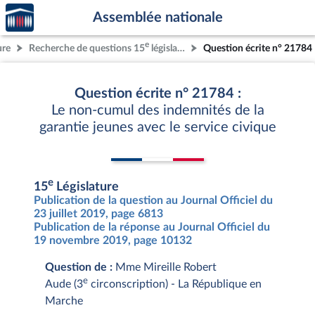
Accèder
Aller au contenu
Aller en bas de la page
Assemblée nationale
à la
page
e
ure
Recherche de questions 15
législature
Question écrite n° 21784
d'accueil
Question écrite n° 21784 :
Le non-cumul des indemnités de la
garantie jeunes avec le service civique
e
15
Législature
Publication de la question au Journal Officiel du
23 juillet 2019, page 6813
Publication de la réponse au Journal Officiel du
19 novembre 2019, page 10132
Question de :
Mme Mireille Robert
e
Aude (3
circonscription) - La République en
Marche