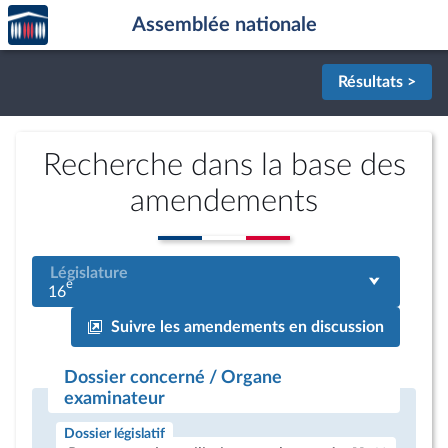
Accèder
Aller au contenu
Aller en bas de la page
Assemblée nationale
à la
page
d'accueil
Résultats >
Recherche dans la base des
amendements
Législature
e
16
Suivre les amendements en discussion
Dossier concerné / Organe
examinateur
Dossier législatif