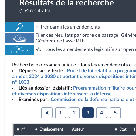
Résultats de la recherche
(154 résultats)
Filtrer parmi les amendements
Trier ces résultats par ordre de passage
Génére
Générer une liasse RTF
Voir tous les amendements législatifs sur open 
Recherche par examen unique - Tous les amendements ci-d
Déposés sur le texte :
Projet de loi relatif à la progra
années 2024 à 2030 et portant diverses dispositions intér
n° 1033
Liés au dossier législatif :
Programmation militaire pou
et diverses dispositions intéressant la défense
Examinés par :
Commission de la défense nationale et
1
2
3
4
5
...
n°
Emplacement
Auteur
État