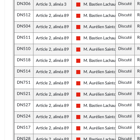
DN306
Discuté
R
Article 3, alinéa 3
M. Bastien Lachaud
La France insoumise - Nouvelle Un
DN512
Discuté
R
Article 2, alinéa 89
M. Bastien Lachaud
La France insoumise - Nouvelle Un
DN504
Discuté
R
Article 2, alinéa 89
M. Aurélien Saintoul
La France insoumise - Nouvelle Un
DN511
Discuté
R
Article 2, alinéa 89
M. Bastien Lachaud
La France insoumise - Nouvelle Un
DN510
Discuté
R
Article 2, alinéa 89
M. Aurélien Saintoul
La France insoumise - Nouvelle Un
DN518
Discuté
R
Article 2, alinéa 89
M. Bastien Lachaud
La France insoumise - Nouvelle Un
DN514
Discuté
R
Article 2, alinéa 89
M. Aurélien Saintoul
La France insoumise - Nouvelle Un
DN751
Discuté
R
Article 2, alinéa 89
M. Aurélien Saintoul
La France insoumise - Nouvelle Un
DN521
Discuté
R
Article 2, alinéa 89
M. Aurélien Saintoul
La France insoumise - Nouvelle Un
DN527
Discuté
R
Article 2, alinéa 89
M. Bastien Lachaud
La France insoumise - Nouvelle Un
DN524
Discuté
R
Article 2, alinéa 89
M. Aurélien Saintoul
La France insoumise - Nouvelle Un
DN517
Discuté
R
Article 2, alinéa 89
M. Aurélien Saintoul
La France insoumise - Nouvelle Un
DN528
Discuté
R
Article 2, alinéa 89
M. Bastien Lachaud