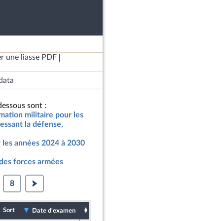
r une liasse PDF
data
essous sont :
mmation militaire pour les
essant la défense,
r les années 2024 à 2030
 des forces armées
8
Sort
Date de dépôt
Date d'examen