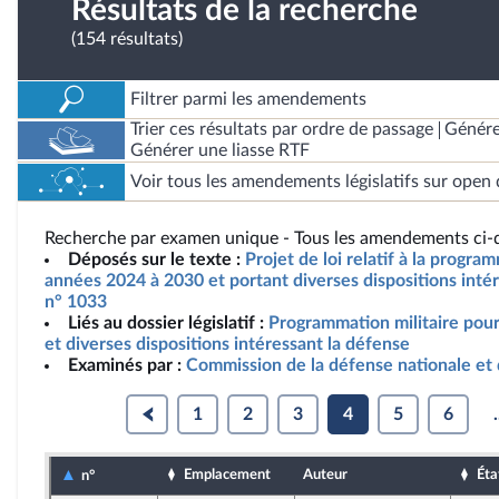
Résultats de la recherche
(154 résultats)
Filtrer parmi les amendements
Trier ces résultats par ordre de passage
Génére
Générer une liasse RTF
Voir tous les amendements législatifs sur open 
Recherche par examen unique - Tous les amendements ci-d
Déposés sur le texte :
Projet de loi relatif à la progra
années 2024 à 2030 et portant diverses dispositions intér
n° 1033
Liés au dossier législatif :
Programmation militaire pou
et diverses dispositions intéressant la défense
Examinés par :
Commission de la défense nationale et
1
2
3
4
5
6
.
Emplacement
Auteur
Éta
n°