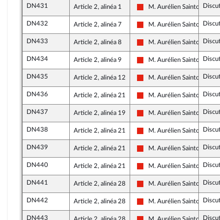
DN431
Discu
Article 2, alinéa 1
M. Aurélien Saintoul
La France insoumise - Nouve
DN432
Discu
Article 2, alinéa 7
M. Aurélien Saintoul
La France insoumise - Nouve
DN433
Discu
Article 2, alinéa 8
M. Aurélien Saintoul
La France insoumise - Nouve
DN434
Discu
Article 2, alinéa 9
M. Aurélien Saintoul
La France insoumise - Nouve
DN435
Discu
Article 2, alinéa 12
M. Aurélien Saintoul
La France insoumise - Nouve
DN436
Discu
Article 2, alinéa 21
M. Aurélien Saintoul
La France insoumise - Nouve
DN437
Discu
Article 2, alinéa 19
M. Aurélien Saintoul
La France insoumise - Nouve
DN438
Discu
Article 2, alinéa 21
M. Aurélien Saintoul
La France insoumise - Nouve
DN439
Discu
Article 2, alinéa 21
M. Aurélien Saintoul
La France insoumise - Nouve
DN440
Discu
Article 2, alinéa 21
M. Aurélien Saintoul
La France insoumise - Nouve
DN441
Discu
Article 2, alinéa 28
M. Aurélien Saintoul
La France insoumise - Nouve
DN442
Discu
Article 2, alinéa 28
M. Aurélien Saintoul
La France insoumise - Nouve
DN443
Discu
Article 2, alinéa 28
M. Aurélien Saintoul