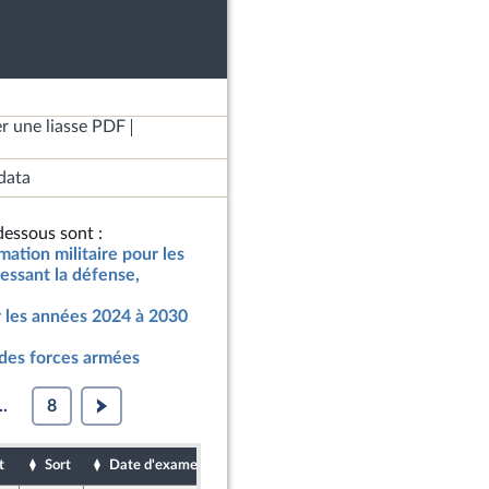
r une liasse PDF
data
essous sont :
mmation militaire pour les
essant la défense,
r les années 2024 à 2030
 des forces armées
..
8
t
Sort
Date d'examen
Date de dépôt