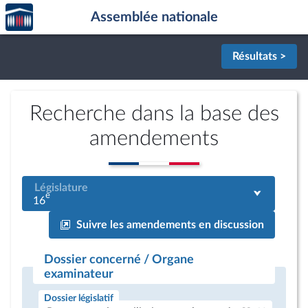
Accèder
Aller au contenu
Aller en bas de la page
Assemblée nationale
à la
page
d'accueil
Résultats >
Recherche dans la base des
amendements
Législature
e
16
Suivre les amendements en discussion
Dossier concerné / Organe
examinateur
Dossier législatif