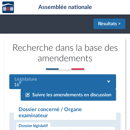
Accèder
Aller au contenu
Aller en bas de la page
Assemblée nationale
à la
page
d'accueil
Résultats >
Recherche dans la base des
amendements
Législature
e
16
Suivre les amendements en discussion
Dossier concerné / Organe
examinateur
Dossier législatif