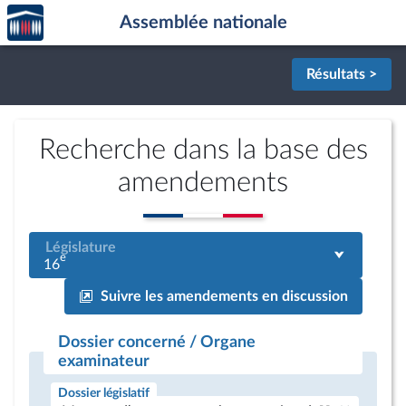
Accèder
Aller au contenu
Aller en bas de la page
Assemblée nationale
à la
page
d'accueil
Résultats >
Recherche dans la base des
amendements
Législature
e
16
Suivre les amendements en discussion
Dossier concerné / Organe
examinateur
Dossier législatif