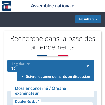
Accèder
Aller au contenu
Aller en bas de la page
Assemblée nationale
à la
page
d'accueil
Résultats >
Recherche dans la base des
amendements
Législature
e
16
Suivre les amendements en discussion
Dossier concerné / Organe
examinateur
Dossier législatif