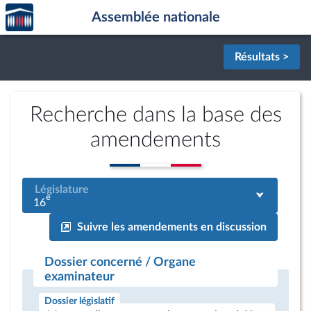
Accèder
Aller au contenu
Aller en bas de la page
Assemblée nationale
à la
page
d'accueil
Résultats >
Recherche dans la base des
amendements
Législature
e
16
Suivre les amendements en discussion
Dossier concerné / Organe
examinateur
Dossier législatif