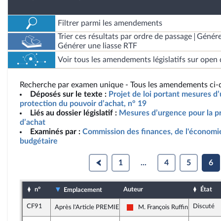
Filtrer parmi les amendements
Trier ces résultats par ordre de passage
Génére
Générer une liasse RTF
Voir tous les amendements législatifs sur open 
Recherche par examen unique - Tous les amendements ci-d
Déposés sur le texte :
Projet de loi portant mesures d
protection du pouvoir d’achat, n° 19
Liés au dossier législatif :
Mesures d’urgence pour la p
d’achat
Examinés par :
Commission des finances, de l'économie
budgétaire
1
...
4
5
6
n°
Auteur
État
Emplacement
CF91
Discuté
Après l'Article PREMIER
M. François Ruffin
La France insoumise - Nouvelle 