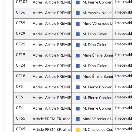
CF107
Irrecevab
Après l'Article PREMIER
M. Pierre Cordier
Les Républicains
CF56
Irrecevab
Après l'Article PREMIER
M. Yannick Neuder
Les Républicains
CF59
Irrecevab
Après l'Article PREMIER
Mme Véronique Louwagie
Les Républicains
CF29
Irrecevab
Après l'Article PREMIER
M. Dino Cinieri
Les Républicains
CF25
Irrecevab
Après l'Article PREMIER
M. Dino Cinieri
Les Républicains
CF19
Irrecevab
Après l'Article PREMIER
Mme Émilie Bonnivard
Les Républicains
CF24
Irrecevab
Après l'Article PREMIER
M. Dino Cinieri
Les Républicains
CF18
Irrecevab
Après l'Article PREMIER
Mme Émilie Bonnivard
Les Républicains
CF5
Irrecevab
Après l'Article PREMIER
M. Pierre Cordier
Les Républicains
CF6
Irrecevab
Après l'Article PREMIER
M. Pierre Cordier
Les Républicains
CF4
Irrecevab
Après l'Article PREMIER
M. Pierre Cordier
Les Républicains
CF65
Irrecevab
Article PREMIER, alinéa 19
Mme Véronique Louwagie
Les Républicains
CF45
Irrecevab
Article PREMIER, alinéa 19
M. Charles de Courson
Libertés, Indépendants, Outre-m