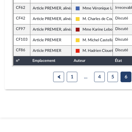
CF62
Irrecevab
Article PREMIER, alinéa 15
Mme Véronique Louwagie
Les Républicains
CF42
Discuté
Article PREMIER, alinéa 15
M. Charles de Courson
Libertés, Indépendants, Outre-m
CF97
Discuté
Article PREMIER, alinéa 9
Mme Karine Lebon
Gauche démocrate et républic
CF103
Discuté
Article PREMIER
M. Michel Castellani
Libertés, Indépendants, Outre-m
CF86
Discuté
Article PREMIER
M. Hadrien Clouet
La France insoumise - Nouvelle 
n°
Emplacement
Auteur
État
1
...
4
5
6