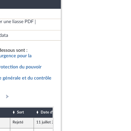
r une liasse PDF
data
essous sont :
’urgence pour la
rotection du pouvoir
 générale et du contrôle
Sort
Date d'examen
Date de dépôt
Rejeté
11 juillet 2022
9 juillet 2022
Union Populaire écologique et sociale