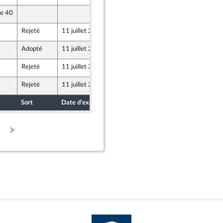
le 40
8 juillet 2022
Rejeté
11 juillet 2022
8 juillet 2022
er et Territoires
Adopté
11 juillet 2022
9 juillet 2022
aine - NUPES
Rejeté
11 juillet 2022
9 juillet 2022
er et Territoires
Rejeté
11 juillet 2022
9 juillet 2022
Union Populaire écologique et sociale
Sort
Date d'examen
Date de dépôt