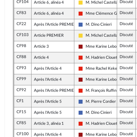
CF104
Discuté
Article 6, alinéa 4
M. Michel Castellani
Libertés, Indépendants, Outre-m
CF83
Discuté
Article 6, alinéa 4
Mme Clémence Guetté
La France insoumise - Nouvelle 
CF22
Discuté
Après l'Article PREMIER
M. Dino Cinieri
Les Républicains
CF103
Discuté
Article PREMIER
M. Michel Castellani
Libertés, Indépendants, Outre-m
CF98
Discuté
Article 3
Mme Karine Lebon
Gauche démocrate et républic
CF88
Discuté
Article 4
M. Hadrien Clouet
La France insoumise - Nouvelle 
CF93
Discuté
Après l'Article 4
Mme Rachel Keke
La France insoumise - Nouvelle 
CF99
Discuté
Après l'Article 4
Mme Karine Lebon
Gauche démocrate et républic
CF92
Discuté
Après l'Article PREMIER
M. François Ruffin
La France insoumise - Nouvelle 
CF1
Discuté
Après l'Article 5
M. Pierre Cordier
Les Républicains
CF15
Discuté
Après l'Article 5
M. Dino Cinieri
Les Républicains
CF85
Discuté
Article 3, alinéa 1
M. Hadrien Clouet
La France insoumise - Nouvelle 
CF100
Discuté
Après l'Article 4
Mme Karine Lebon
Gauche démocrate et républic