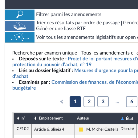
Filtrer parmi les amendements
Trier ces résultats par ordre de passage
Génére
Générer une liasse RTF
Voir tous les amendements législatifs sur open 
Recherche par examen unique - Tous les amendements ci-d
Déposés sur le texte :
Projet de loi portant mesures d
protection du pouvoir d’achat, n° 19
Liés au dossier législatif :
Mesures d’urgence pour la p
d’achat
Examinés par :
Commission des finances, de l'économie
budgétaire
1
2
3
...
6
n°
Emplacement
Auteur
État
CF102
Discuté
Article 6, alinéa 4
M. Michel Castellani
Libertés, Indépendants, Outre-m