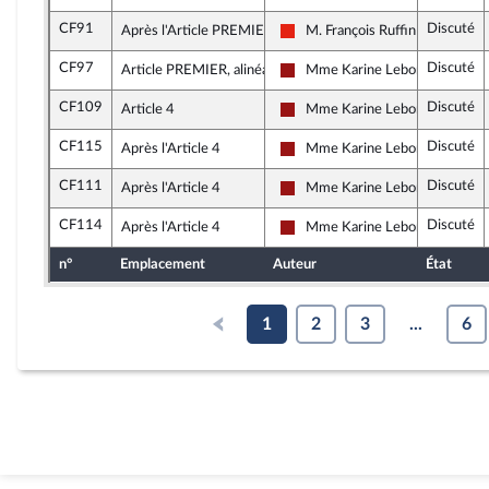
CF91
Discuté
Après l'Article PREMIER
M. François Ruffin
La France insoumise - Nouvelle 
CF97
Discuté
Article PREMIER, alinéa 9
Mme Karine Lebon
Gauche démocrate et républic
CF109
Discuté
Article 4
Mme Karine Lebon
Gauche démocrate et républic
CF115
Discuté
Après l'Article 4
Mme Karine Lebon
Gauche démocrate et républic
CF111
Discuté
Après l'Article 4
Mme Karine Lebon
Gauche démocrate et républic
CF114
Discuté
Après l'Article 4
Mme Karine Lebon
Gauche démocrate et républic
n°
Emplacement
Auteur
État
1
2
3
...
6