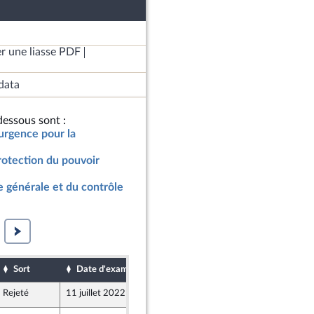
r une liasse PDF
data
essous sont :
’urgence pour la
rotection du pouvoir
 générale et du contrôle
Sort
Date d'examen
Date de dépôt
Rejeté
11 juillet 2022
9 juillet 2022
er et Territoires