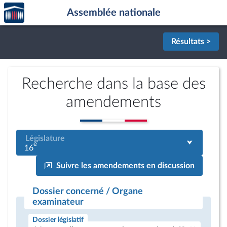
Accèder
Aller au contenu
Aller en bas de la page
Assemblée nationale
à la
page
d'accueil
Résultats >
Recherche dans la base des
amendements
Législature
e
16
Suivre les amendements en discussion
Dossier concerné / Organe
examinateur
Dossier législatif