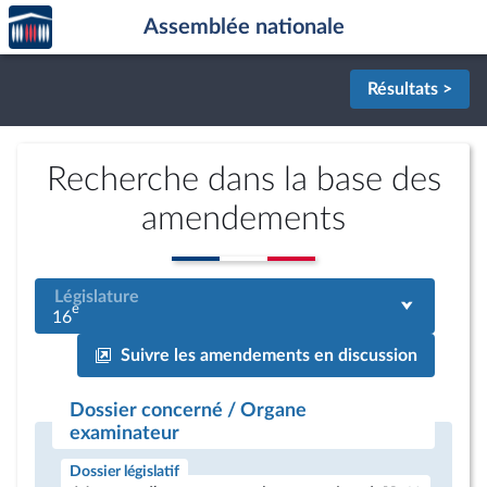
Accèder
Aller au contenu
Aller en bas de la page
Assemblée nationale
à la
page
d'accueil
Résultats >
Recherche dans la base des
amendements
Législature
e
16
Suivre les amendements en discussion
Dossier concerné / Organe
examinateur
Dossier législatif