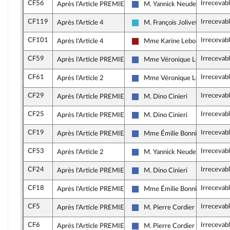
CF56
Irrecevab
Après l'Article PREMIER
M. Yannick Neuder
Les Républicains
CF119
Irrecevab
Après l'Article 4
M. François Jolivet
Horizons et apparentés
CF101
Irrecevab
Après l'Article 4
Mme Karine Lebon
Gauche démocrate et républic
CF59
Irrecevab
Après l'Article PREMIER
Mme Véronique Louwagie
Les Républicains
CF61
Irrecevab
Après l'Article 2
Mme Véronique Louwagie
Les Républicains
CF29
Irrecevab
Après l'Article PREMIER
M. Dino Cinieri
Les Républicains
CF25
Irrecevab
Après l'Article PREMIER
M. Dino Cinieri
Les Républicains
CF19
Irrecevab
Après l'Article PREMIER
Mme Émilie Bonnivard
Les Républicains
CF53
Irrecevab
Après l'Article 2
M. Yannick Neuder
Les Républicains
CF24
Irrecevab
Après l'Article PREMIER
M. Dino Cinieri
Les Républicains
CF18
Irrecevab
Après l'Article PREMIER
Mme Émilie Bonnivard
Les Républicains
CF5
Irrecevab
Après l'Article PREMIER
M. Pierre Cordier
Les Républicains
CF6
Irrecevab
Après l'Article PREMIER
M. Pierre Cordier
Les Républicains