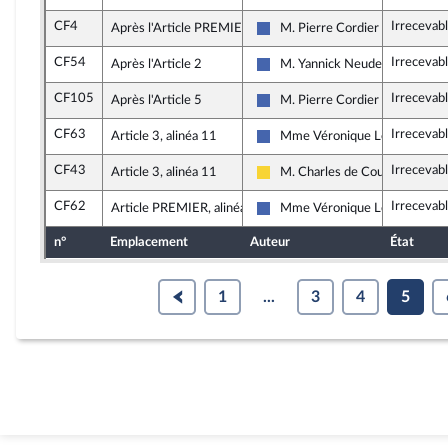
CF4
Irrecevab
Après l'Article PREMIER
M. Pierre Cordier
Les Républicains
CF54
Irrecevab
Après l'Article 2
M. Yannick Neuder
Les Républicains
CF105
Irrecevab
Après l'Article 5
M. Pierre Cordier
Les Républicains
CF63
Irrecevab
Article 3, alinéa 11
Mme Véronique Louwagie
Les Républicains
CF43
Irrecevab
Article 3, alinéa 11
M. Charles de Courson
Libertés, Indépendants, Outre-m
CF62
Irrecevab
Article PREMIER, alinéa 15
Mme Véronique Louwagie
Les Républicains
n°
Emplacement
Auteur
État
1
...
3
4
5