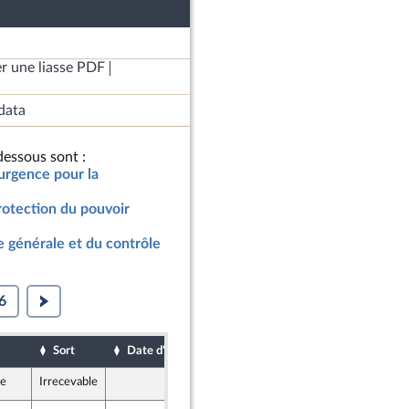
r une liasse PDF
data
essous sont :
’urgence pour la
rotection du pouvoir
 générale et du contrôle
6
Sort
Date d'examen
Date de dépôt
le
Irrecevable
9 juillet 2022