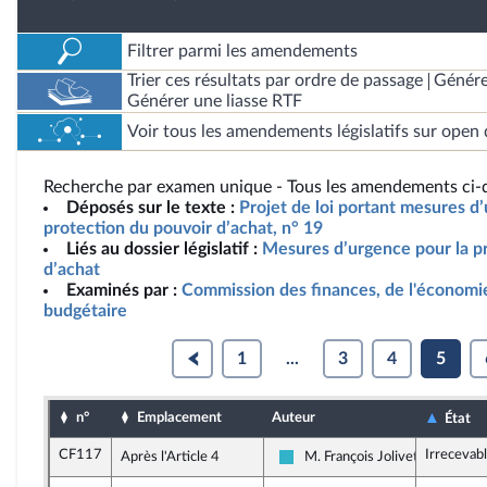
Filtrer parmi les amendements
Trier ces résultats par ordre de passage
Génére
Générer une liasse RTF
Voir tous les amendements législatifs sur open 
Recherche par examen unique - Tous les amendements ci-d
Déposés sur le texte :
Projet de loi portant mesures d
protection du pouvoir d’achat, n° 19
Liés au dossier législatif :
Mesures d’urgence pour la p
d’achat
Examinés par :
Commission des finances, de l'économie
budgétaire
1
...
3
4
5
n°
Emplacement
Auteur
État
CF117
Irrecevab
Après l'Article 4
M. François Jolivet
Horizons et apparentés