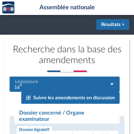
Accèder
Aller au contenu
Aller en bas de la page
Assemblée nationale
à la
page
d'accueil
Résultats >
Recherche dans la base des
amendements
Législature
e
16
Suivre les amendements en discussion
Dossier concerné / Organe
examinateur
Dossier législatif