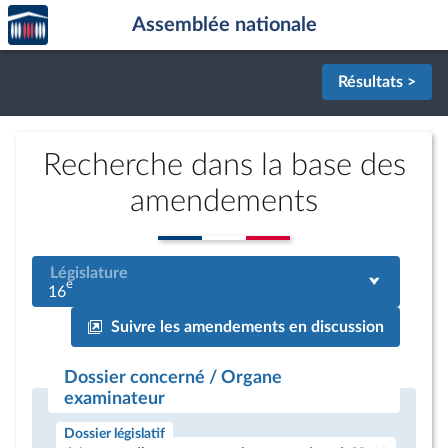
Accèder
Aller au contenu
Aller en bas de la page
Assemblée nationale
à la
page
d'accueil
Résultats >
Recherche dans la base des
amendements
Législature
e
16
Suivre les amendements en discussion
Dossier concerné / Organe
examinateur
Dossier législatif