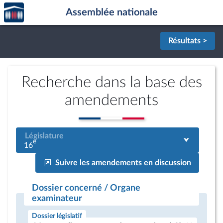
Accèder
Aller au contenu
Aller en bas de la page
Assemblée nationale
à la
page
d'accueil
Résultats >
Recherche dans la base des
amendements
Législature
e
16
Suivre les amendements en discussion
Dossier concerné / Organe
examinateur
Dossier législatif