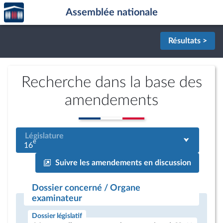
Accèder
Aller au contenu
Aller en bas de la page
Assemblée nationale
à la
page
d'accueil
Résultats >
Recherche dans la base des
amendements
Législature
e
16
Suivre les amendements en discussion
Dossier concerné / Organe
examinateur
Dossier législatif