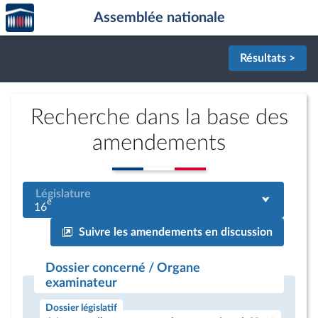
Accèder
Aller au contenu
Aller en bas de la page
Assemblée nationale
à la
page
d'accueil
Résultats >
Recherche dans la base des
amendements
Législature
e
16
Suivre les amendements en discussion
Dossier concerné / Organe
examinateur
Dossier législatif