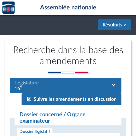
Accèder
Aller au contenu
Aller en bas de la page
Assemblée nationale
à la
page
d'accueil
Résultats >
Recherche dans la base des
amendements
Législature
e
16
Suivre les amendements en discussion
Dossier concerné / Organe
examinateur
Dossier législatif