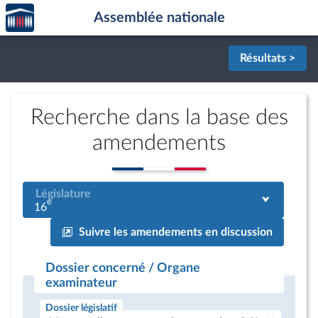
Accèder
Aller au contenu
Aller en bas de la page
Assemblée nationale
à la
page
d'accueil
Résultats >
Recherche dans la base des
amendements
Législature
e
16
Suivre les amendements en discussion
Dossier concerné / Organe
examinateur
Dossier législatif