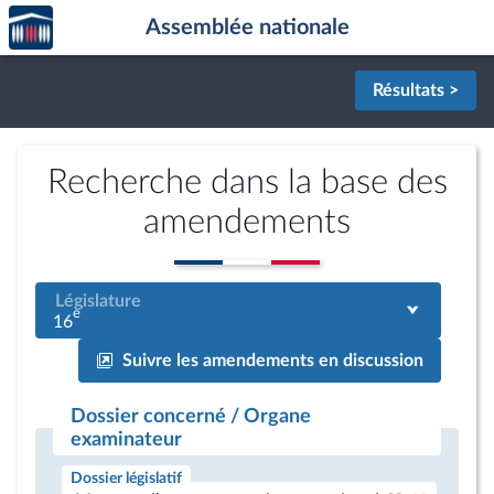
Accèder
Aller au contenu
Aller en bas de la page
Assemblée nationale
à la
page
d'accueil
Résultats >
Recherche dans la base des
amendements
Législature
e
16
Suivre les amendements en discussion
Dossier concerné / Organe
examinateur
Dossier législatif