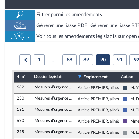
Filtrer parmi les amendements
Générer une liasse PDF
Générer une liasse RT
Voir tous les amendements législatifs sur open 
1
...
88
89
90
91
9
n°
Dossier législatif
Auteur
Emplacement
682
Mesures d’urgence pour la protection du pouvoir d’achat
Article PREMIER, alinéa 21
M. V
Rasse
250
Mesures d’urgence pour la protection du pouvoir d’achat
Article PREMIER, alinéa 21
M. D
Les Ré
181
Mesures d’urgence pour la protection du pouvoir d’achat
Article PREMIER, alinéa 21
M. T
Les Ré
690
Mesures d’urgence pour la protection du pouvoir d’achat
Article PREMIER, alinéa 21
Mme 
Renais
245
Mesures d’urgence pour la protection du pouvoir d’achat
Article PREMIER, alinéa 20
M. L
Non in