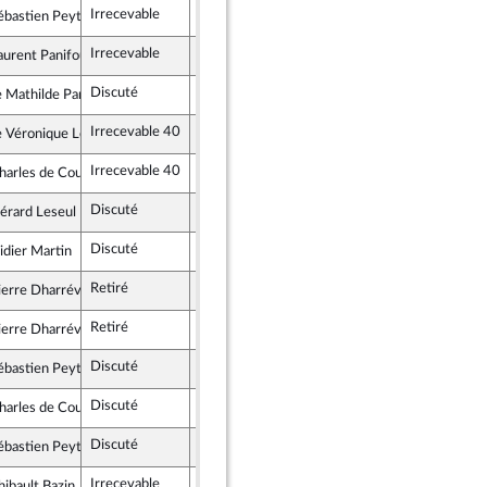
Irrecevable
Irrecevable
ébastien Peytavie
iste - NUPES
Irrecevable
Irrecevable
aurent Panifous
scrit
Discuté
Rejeté
19 juillet 2022
Mathilde Paris
mblement National
Irrecevable 40
Véronique Louwagie
publicains
Irrecevable 40
harles de Courson
és, Indépendants, Outre-mer et Territoires
Discuté
Rejeté
12 juillet 2022
érard Leseul
istes et apparentés (membre de l’intergroupe NUPES)
Discuté
Adopté
12 juillet 2022
idier Martin
sance
Retiré
ierre Dharréville
 démocrate et républicaine - NUPES
Retiré
ierre Dharréville
 démocrate et républicaine - NUPES
Discuté
Rejeté
19 juillet 2022
ébastien Peytavie
iste - NUPES
Discuté
Rejeté
19 juillet 2022
harles de Courson
és, Indépendants, Outre-mer et Territoires
Discuté
Rejeté
19 juillet 2022
ébastien Peytavie
iste - NUPES
Irrecevable
Irrecevable
hibault Bazin