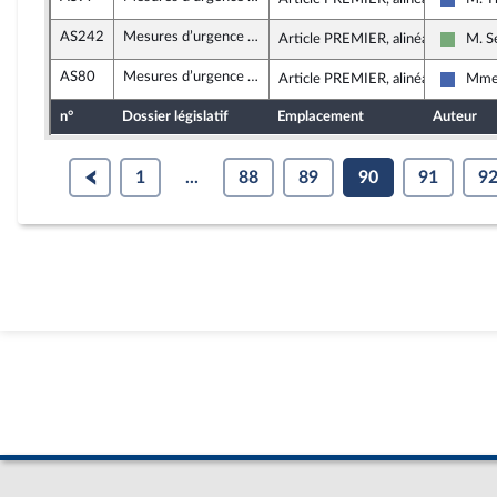
Les Ré
AS242
Mesures d’urgence pour la protection du pouvoir d’achat
Article PREMIER, alinéa 18
M. S
Écolog
AS80
Mesures d’urgence pour la protection du pouvoir d’achat
Article PREMIER, alinéa 18
Mme 
Les Ré
n°
Dossier législatif
Emplacement
Auteur
1
...
88
89
90
91
9