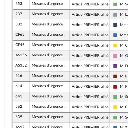
653
Mesures d’urgence pour la protection du pouvoir d’achat
Article PREMIER, alinéa 20
M. S
Écolog
237
Mesures d’urgence pour la protection du pouvoir d’achat
Article PREMIER, alinéa 20
M. L
Non in
332
Mesures d’urgence pour la protection du pouvoir d’achat
Article PREMIER, alinéa 20
Mme 
Rasse
CF65
Mesures d’urgence pour la protection du pouvoir d’achat
Article PREMIER, alinéa 19
Mme 
Les Ré
CF45
Mesures d’urgence pour la protection du pouvoir d’achat
Article PREMIER, alinéa 19
M. C
Libert
AS156
Mesures d’urgence pour la protection du pouvoir d’achat
Article PREMIER, alinéa 19
M. G
Social
AS352
Mesures d’urgence pour la protection du pouvoir d’achat
Article PREMIER, alinéa 19
M. D
Renais
616
Mesures d’urgence pour la protection du pouvoir d’achat
Article PREMIER, alinéa 19
M. P
Gauche
614
Mesures d’urgence pour la protection du pouvoir d’achat
Article PREMIER, alinéa 19
M. P
Gauche
641
Mesures d’urgence pour la protection du pouvoir d’achat
Article PREMIER, alinéa 19
M. S
Écolog
562
Mesures d’urgence pour la protection du pouvoir d’achat
Article PREMIER, alinéa 19
M. C
Libert
639
Mesures d’urgence pour la protection du pouvoir d’achat
Article PREMIER, alinéa 19
M. S
Écolog
AS97
Mesures d’urgence pour la protection du pouvoir d’achat
Article PREMIER, alinéa 18
M. T