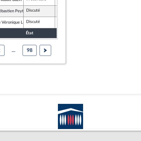
publicains
Discuté
Rejeté
12 juillet 2022
ébastien Peytavie
iste - NUPES
Discuté
Rejeté
12 juillet 2022
Véronique Louwagie
publicains
État
Sort
Date d'examen
Examiné pa
2
...
98