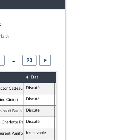
F
data
2
...
98
État
Sort
Date d'examen
Examiné pa
Discuté
Rejeté
19 juillet 2022
ictor Catteau
mblement National
Discuté
Rejeté
19 juillet 2022
ino Cinieri
publicains
Discuté
Rejeté
19 juillet 2022
hibault Bazin
publicains
Discuté
Adopté
19 juillet 2022
Charlotte Parmentier-Lecocq
sance
Irrecevable
Irrecevable
aurent Panifous
scrit